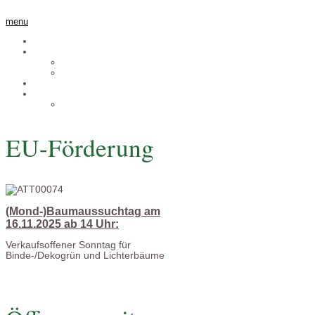
menu
Willkommen
Über uns
Philosophie
Wer wir sind
Bio-Christbäume
Kontakt
Anfahrt
EU-Förderung
(Mond-)Baumaussuchtag am
16.11.2025 ab 14 Uhr:
Verkaufsoffener Sonntag für
Binde-/Dekogrün und Lichterbäume